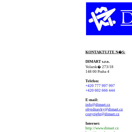
KONTAKTUJTE N�S:
DIMART s.r.o.
Volarsk� 273/18
148 00 Praha 4
Telefon:
+420 777 997 997
+420 602 666 444
E-mail:
info@dimart.cz
objednavky@dimart.cz
copyright@dimart.cz
Internet:
http://www.dimart.cz