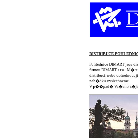
DISTRIBUCE POHLEDNI
Pohlednice DIMART jsou di
firmou DIMART s.r.o.. M�te
distribuci, nebo dohodnout
nab�dku vyslechneme.
V p��pad� Va�eho z�j